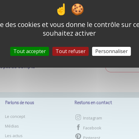
Mot de passe o
Se souvenir de moi
ise des cookies et vous donne le contrôle sur 
souhaitez activer
CONNEXION
Tout accepter
Tout refuser
Personnaliser
as pas de compte ?
CRÉER UN COM
Parlons de nous
Restons en contact
Le concept
Instagram
Médias
Facebook
Les actus
Pinterest