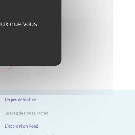
ublié ?
ceux que vous
PTE
Un peu de lecture
Le Mag des passionnés
L'application Nohô