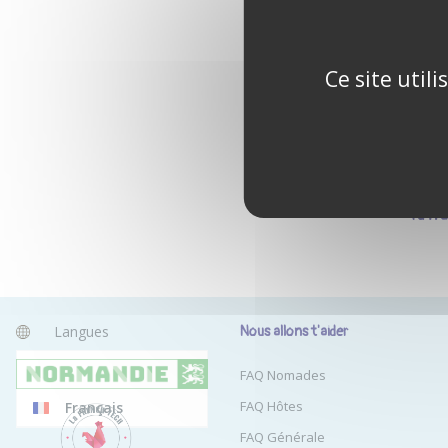
Ce site util
Tu n'
Langues
Nous allons t'aider
Anglais
FAQ Nomades
FAQ Hôtes
Français
FAQ Générale