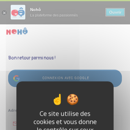
Panneau de gestion des cookies
Nohô
Ouvrir
La plateforme des passionnés
Bon retour parmi nous !
CONNEXION AVEC GOOGLE
ou
Adresse e-mail
Ce site utilise des
cookies et vous donne
le contrôle sur ceux