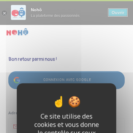
Panneau de gestion des cookies
Nohô
Ouvrir
La plateforme des passionnés
Bon retour parmi nous !
CONNEXION AVEC GOOGLE
ou
Adresse e-mail
Ce site utilise des
cookies et vous donne
le contrôle sur ceux