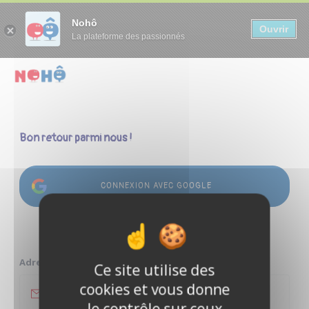
Panneau de gestion des cookies
Nohô
Ouvrir
La plateforme des passionnés
Bon retour parmi nous !
CONNEXION AVEC GOOGLE
ou
Adresse e-mail
Ce site utilise des
cookies et vous donne
le contrôle sur ceux