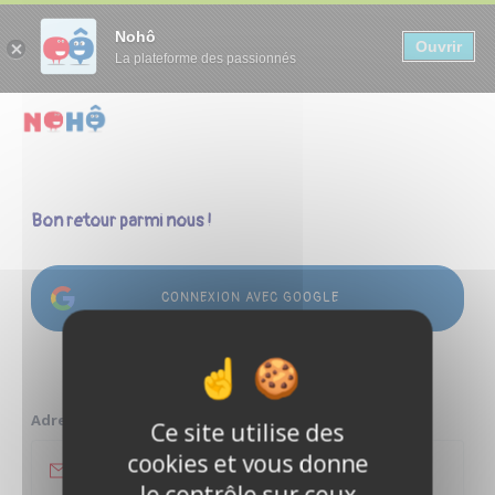
Panneau de gestion des cookies
Nohô
Ouvrir
La plateforme des passionnés
Bon retour parmi nous !
CONNEXION AVEC GOOGLE
ou
Adresse e-mail
Ce site utilise des
cookies et vous donne
le contrôle sur ceux