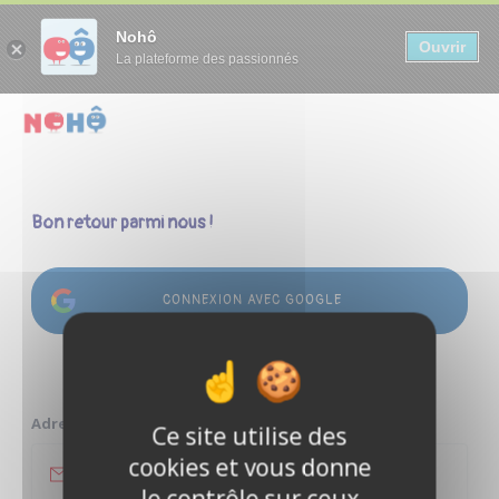
Panneau de gestion des cookies
Nohô
Ouvrir
La plateforme des passionnés
Bon retour parmi nous !
CONNEXION AVEC GOOGLE
ou
Adresse e-mail
Ce site utilise des
cookies et vous donne
le contrôle sur ceux