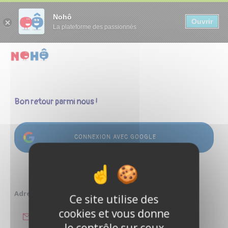
Panneau de gestion des cookies
Nohô
Ouvrir
La plateforme des passionnés
Bon retour parmi nous !
CONNEXION AVEC GOOGLE
ou
Adresse e-mail
Ce site utilise des
cookies et vous donne
le contrôle sur ceux