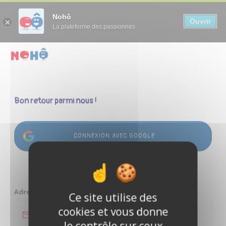
Panneau de gestion des cookies
Nohô
Ouvrir
La plateforme des passionnés
Bon retour parmi nous !
CONNEXION AVEC GOOGLE
ou
Adresse e-mail
Ce site utilise des
cookies et vous donne
le contrôle sur ceux