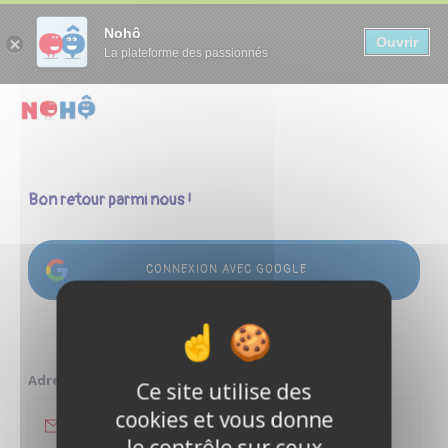
Panneau de gestion des cookies
Nohô
Ouvrir
La plateforme des passionnés
Bon retour parmi nous !
CONNEXION AVEC GOOGLE
ou
Adresse e-mail
Ce site utilise des
cookies et vous donne
le contrôle sur ceux