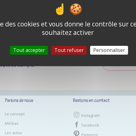
Mot de passe o
Se souvenir de moi
ise des cookies et vous donne le contrôle sur 
souhaitez activer
CONNEXION
Tout accepter
Tout refuser
Personnaliser
as pas de compte ?
CRÉER UN COM
Parlons de nous
Restons en contact
Le concept
Instagram
Médias
Facebook
Les actus
Pinterest