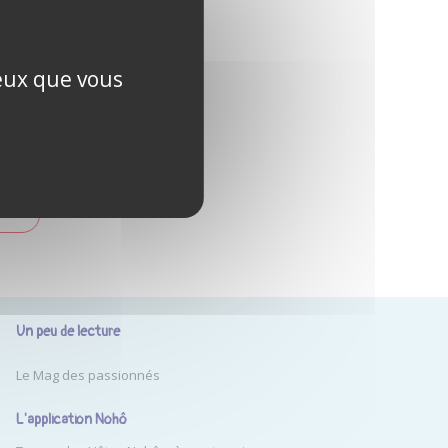
ublié ?
ceux que vous
PTE
Un peu de lecture
Le Mag des passionnés
L'application Nohô