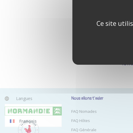
Ce site util
Tu n'
Langues
Nous allons t'aider
Anglais
FAQ Nomades
FAQ Hôtes
Français
FAQ Générale