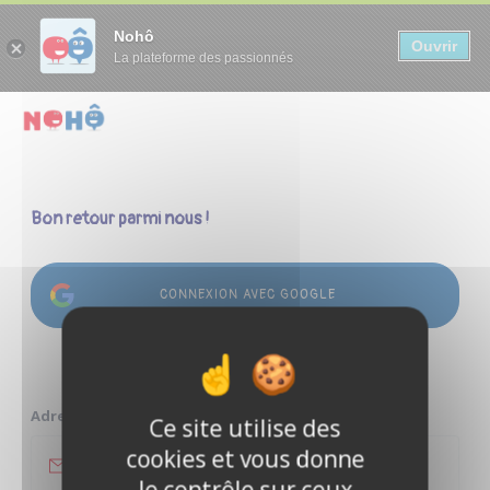
Panneau de gestion des cookies
Nohô
Ouvrir
La plateforme des passionnés
Bon retour parmi nous !
CONNEXION AVEC GOOGLE
ou
Adresse e-mail
Ce site utilise des
cookies et vous donne
le contrôle sur ceux