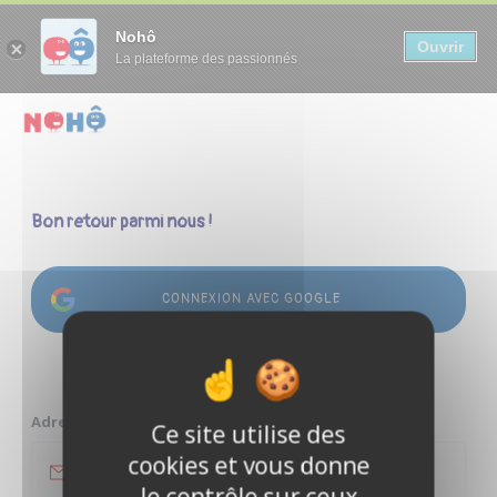
Panneau de gestion des cookies
Nohô
Ouvrir
La plateforme des passionnés
Bon retour parmi nous !
CONNEXION AVEC GOOGLE
ou
Adresse e-mail
Ce site utilise des
cookies et vous donne
le contrôle sur ceux