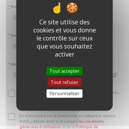
*
Prénom
Ce site utilise des
cookies et vous donne
*
Nom
le contrôle sur ceux
que vous souhaitez
activer
*
Mot de passe
Tout accepter
Tout refuser
Je souhaite découvrir en avant-première les nouveautés,
Personnaliser
les annonces coup de coeur et bénéficier des offres
exclusives en m'inscrivant à la newsletter.
En m'inscrivant sur la plateforme, en utilisant le service
Nohô, j'atteste avoir lu et compris
les conditions
générales d'utilisation
et de la
Politique de