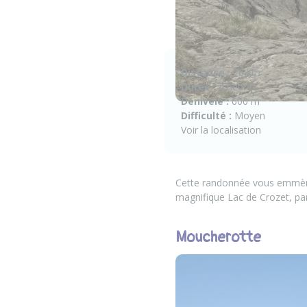
Distance :
10 km
Durée :
4 heures
Dénivelé :
600 m
Difficulté :
Moyen
Voir la localisation
Cette randonnée vous emmène 
magnifique Lac de Crozet, parf
Moucherotte