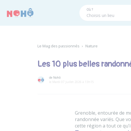
Panneau de gestion des cookies
Où ?
Le Mag des passionnés
›
Nature
Les 10 plus belles randonn
de Nohô
le Mardi 07 Juillet 2026 à 13h15
Grenoble, entourée de mo
randonnée variés. Que vo
cette région a tout ce qu’i