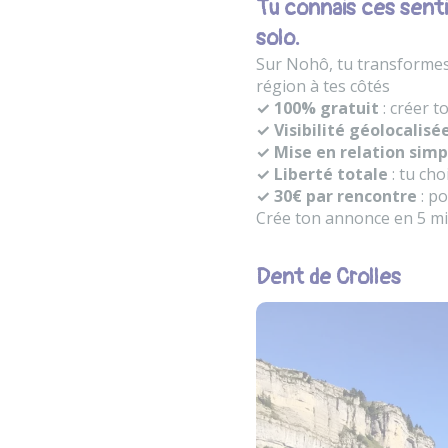
Tu connais ces senti
solo.
Sur Nohô, tu transformes 
région à tes côtés
✓ 100% gratuit
: créer t
✓ Visibilité géolocalisé
✓ Mise en relation simp
✓ Liberté totale
: tu cho
✓ 30€ par rencontre
: po
Crée ton annonce en 5 min
Dent de Crolles