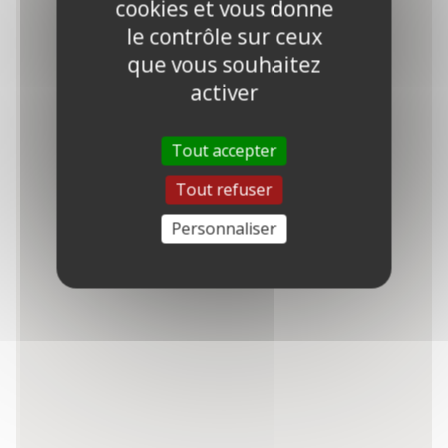
cookies et vous donne
le contrôle sur ceux
que vous souhaitez
activer
8
12
2
3
3
Tout accepter
7
2
Tout refuser
3
Personnaliser
2
6
2
3