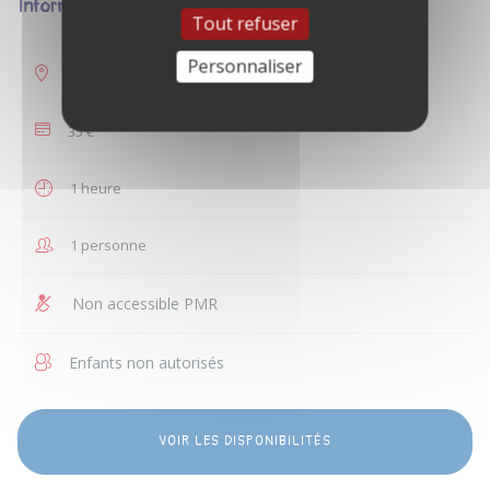
Informations
Tout refuser
Personnaliser
Marseille
35 €
1 heure
1 personne
Non accessible PMR
Enfants non autorisés
VOIR LES DISPONIBILITÉS