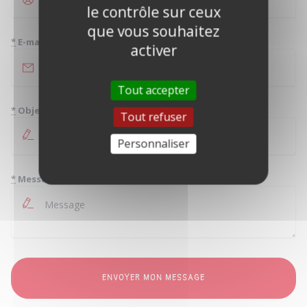
le contrôle sur ceux
que vous souhaitez
*
E-mail
activer
Tout accepter
*
Objet
Tout refuser
Personnaliser
*
Message
ENVOYER MON MESSAGE