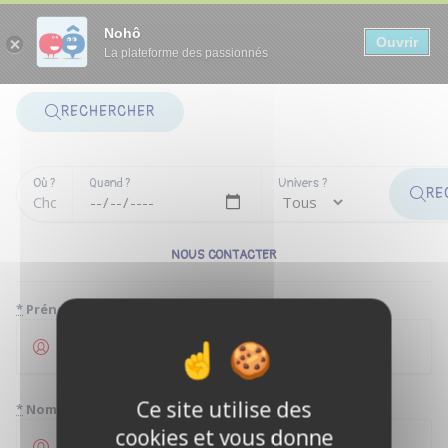
Panneau de gestion des cookies
Nohô
Ouvrir
La plateforme des passionnés
RECHERCHER
Où ?
Quand ?
Univers ?
RE
NOUS CONTACTER
*
Prénom
Ce site utilise des
*
Nom
cookies et vous donne