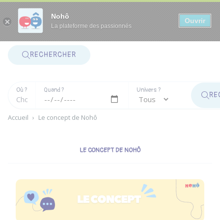
Panneau de gestion des cookies
Nohô
Ouvrir
La plateforme des passionnés
RECHERCHER
Où ?
Quand ?
Univers ?
RE
Accueil
›
Le concept de Nohô
LE CONCEPT DE NOHÔ