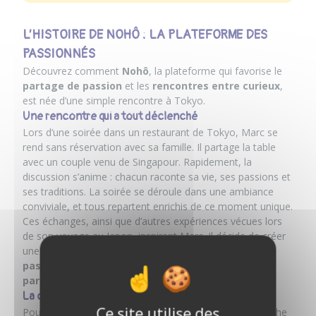
L’HISTOIRE DE NOHÔ : LA PLATEFORME DES
PASSIONNÉS
Découvrez comment
Nohô
, la plateforme qui favorise le
partage de passion
et les
rencontres entre curieux
,
est née d’une simple rencontre à Tokyo.
Une rencontre qui a tout déclenché
Lors d’une soirée dans un restaurant de Tokyo, Marc se
rend sans réservation avec sa famille. Il partage la table
avec un couple venu de Singapour. Rapidement, la
discussion s’anime : chacun raconte sa vie, ses passions et
ses traditions. La soirée se déroule dans une ambiance
conviviale, et tous repartent enrichis de ce moment unique.
Ces échanges, ainsi que d’autres expériences vécues lors
de son voyage au Japon, inspirent Marc. Il décide de créer
une plateforme qui simplifie les
rencontres entre
passionnés
et permet à chacun de
découvrir et
partager des expériences immersives
.
La création de Nohô
Ce site utilise des
Pour concrétiser son idée, Marc invite son ami Christophe