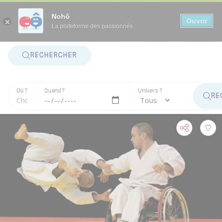
Panneau de gestion des cookies
Nohô
Ouvrir
La plateforme des passionnés
RECHERCHER
Où ?
Quand ?
Univers ?
RE