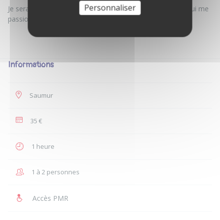
Personnaliser
Je serai heureux d'échanger avec vous sur ces pratiques qui me
passionnent :)
Informations
Saumur
35 €
1 heure
1 à 2 personnes
Accès PMR