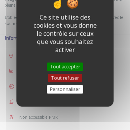
pleine nature.
Ce site utilise des
L’objectif ? Passer un bon moment, s’amuser et repartir avec le
cookies et vous donne
le contrôle sur ceux
Informations
que vous souhaitez
activer
Saint-Bonnet-Tronçais
Tout accepter
35 €
Tout refuser
2 heures
Personnaliser
1 à 2 personnes
Non accessible PMR