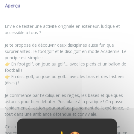
Aperçu
Envie de tester une activité originale en extérieur, ludique et
accessible à tous ?
Je te propose de découvrir deux disciplines aussi fun que
surprenantes : le footgolf et le disc golf en mode Academie. Le
principe est simple :
👉 En footgolf, on joue au golf… avec les pieds et un ballon de
football !
👉 En disc golf, on joue au golf… avec les bras et des frisbees
(discs) !
Je commence par t’expliquer les règles, les bases et quelques
astuces pour bien débuter. Puis place à la pratique ! On passe
rapidement à l’action pour profiter pleinement de l’expérience, le
tout dans une ambiance détendue et conviviale.
C’est une activité idéale à vivre en famille ou entre amis : on
bouge, on rigole, et on découvre quelque chose de nouveau en