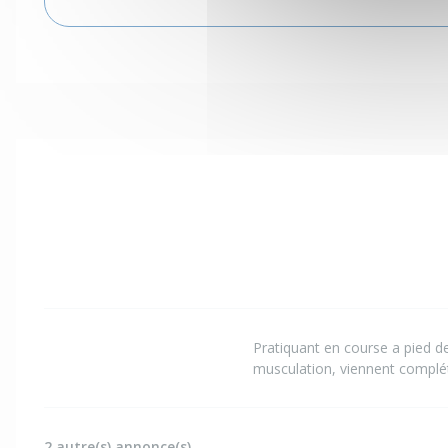
Pratiquant en course a pied d
musculation, viennent complé
2 autre(s) annonce(s)