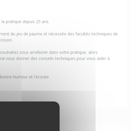
 la pratique depuis 25 ans.
uement du jeu de paume et nécessite des facultés techniques de
écision.
souhaitez vous améliorer dans votre pratique, alors
rai vous donner des conseils techniques pour vous aider à