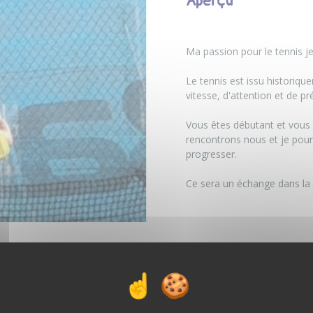
Aperçu
Ma passion pour le tennis je
Le tennis est issu historiq
vitesse, d'attention et de pr
Vous êtes débutant et vous 
rencontrons nous et je pour
progresser.