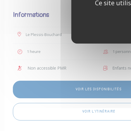
Ce site util
Informations
Le Plessis-Bouchard
35 €
1 heure
1 personn
Non accessible PMR
Enfants n
VOIR LES DISPONIBILITÉS
VOIR L'ITINÉRAIRE