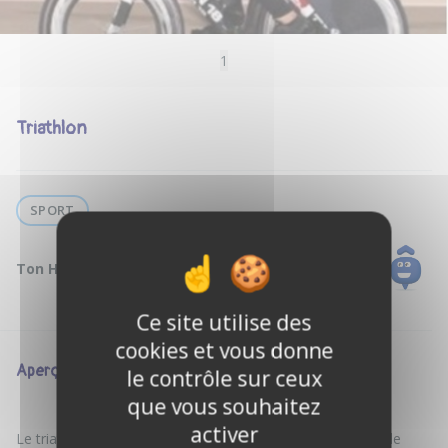
1
Triathlon
SPORT
Ton Hôte :
Jacques D.
Ce site utilise des
cookies et vous donne
Aperçu
le contrôle sur ceux
que vous souhaitez
activer
Le triathlon est pour moi une école de la vie, notamment le