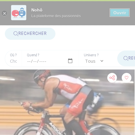
Panneau de gestion des cookies
Nohô
Ouvrir
La plateforme des passionnés
RECHERCHER
Où ?
Quand ?
Univers ?
RE