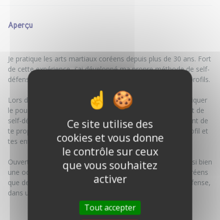
Aperçu
Je pratique les arts martiaux coréens depuis plus de 30 ans. Fort
de cette expérience, j'ai développé ma propre méthode de self-
défense adaptée, pensée pour être accessible à tous les profils.
Lors de cette rencontre, je vais prendre le temps de t'expliquer
le pourquoi de ma démarche : comment est né ce concept de
self-défense adapté et ce qu'il apporte concrètement, avant de
Ce site utilise des
te proposer une initiation ou une découverte selon ton profil et
cookies et vous donne
tes envies.
le contrôle sur ceux
Ouvert aux enfants à partir de 10 ans, ce moment est aussi bien
que vous souhaitez
une occasion de comprendre l'esprit des arts martiaux coréens
activer
que de vivre une première approche pratique de la self-défense,
dans un cadre bienveillant et adapté à chacun.
Tout accepter