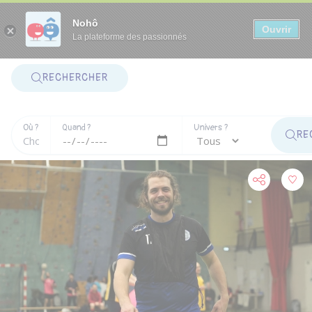
Panneau de gestion des cookies
Nohô
Ouvrir
La plateforme des passionnés
RECHERCHER
Où ?
Quand ?
Univers ?
RE