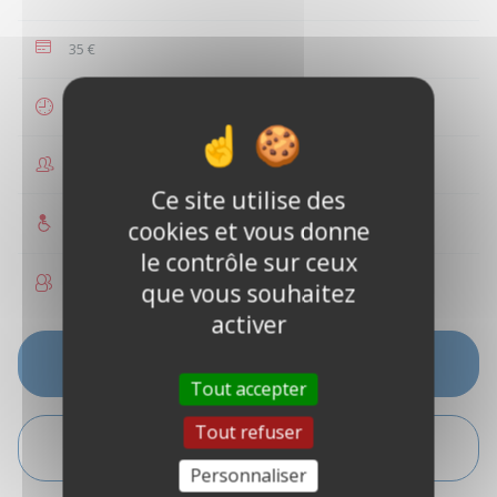
35 €
1 heure
1 à 6 personnes
Ce site utilise des
Accès PMR
cookies et vous donne
le contrôle sur ceux
Enfants acceptés
que vous souhaitez
activer
VOIR LES DISPONIBILITÉS
Tout accepter
Tout refuser
VOIR L'ITINÉRAIRE
Personnaliser