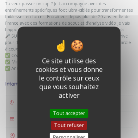
Tu veux passer un cap ? Je t'accompagne avec des
entraînements spécifiques foot ultra-ciblés pour transformer tes
faiblesses en forces. Entraîneur depuis plus de 20 ans en Île-de-
France avec des formations de scout et d'analyse vidéo je vais
t'apporter tout un suivis ce n'est pas que des entraînements
​🎤 SURPRISE : Le micro s'allume bientôt ! Mon Podcast arrive
pour décrypter le foot, partager mon projet et donner la parole
à ceux qui font vibrer le jeu.
​✅ Coaching personnalisé
Ce site utilise des
✅ Mindset de champion
cookies et vous donne
le contrôle sur ceux
Informations
que vous souhaitez
activer
Toulouse
Tout accepter
35 €
Tout refuser
1 heure
Personnaliser