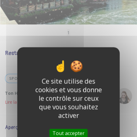
1
Restaurant tarte flambées
SPORT
Ce site utilise des
cookies et vous donne
Ton Hôte :
clara c.
le contrôle sur ceux
Lire la suite
que vous souhaitez
activer
Aperçu
Tout accepter