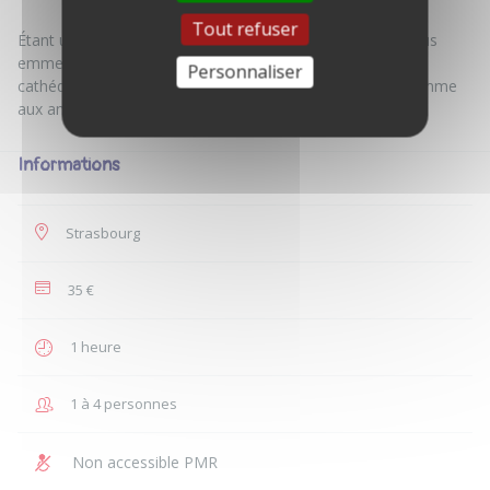
Tout refuser
Étant une grande gourmande, je me ferai un plaisir de vous
emmener manger un plat typiquement alsacien près de la
Personnaliser
cathédrale: la tarte flambée. Convient aux végétariens comme
Informations
Strasbourg
35 €
1 heure
1 à 4 personnes
Non accessible PMR