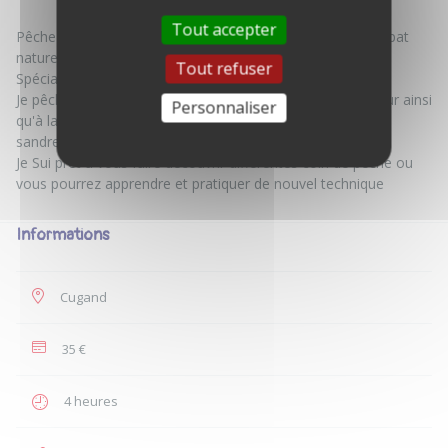
Tout accepter
Pêche au carnassier, à la carpe et au coup au leurre et àppat
naturel
Tout refuser
Spécialisé dans la pêche au carnassier au leurre,
Je pêche généralement avec de faux poisson souple ou dur ainsi
Personnaliser
qu'à la cuillère à la traque du brochet, black bass, perche,
sandre et silure
Je Sui prêt à vous faire découvrir différentes coin de peche ou
Informations
Cugand
35 €
4 heures