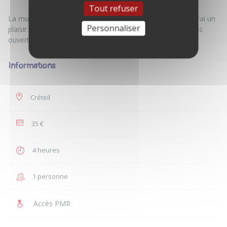
Tout refuser
La musique c’est ceux qui nous réunis donc la partager serai un
Personnaliser
plaisir. Ceux qui ont des styles de musique particulier je suis
Informations
Créteil
35 €
4 heures
1 personne
Accès PMR