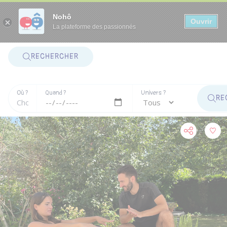
Panneau de gestion des cookies
Nohô
Ouvrir
La plateforme des passionnés
RECHERCHER
Où ?
Quand ?
Univers ?
RE