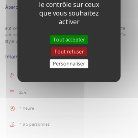
le contrôle sur ceux
Aperçu
que vous souhaitez
activer
aut-compositeur-interprete pro ( SACEM) chanteur guitariste
auteur de tubes FR donne cours de guitare /chant aParis 20e
Tout accepter
Tout refuser
Informations
Personnaliser
Paris
35 €
1 heure
1 à 5 personnes