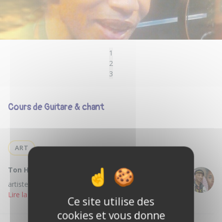
1
2
3
Cours de Guitare & chant
ART
Ton Hôte :
Freddy D.
artiste /performer / comedien, ; chanteur,/guitariste
Lire la suite
Ce site utilise des
cookies et vous donne