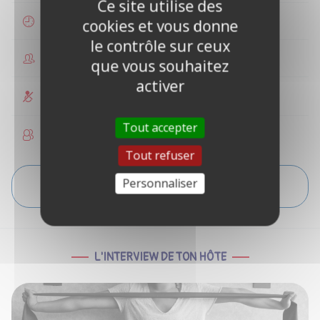
Ce site utilise des
1 heure
cookies et vous donne
le contrôle sur ceux
1 à 2 personnes
que vous souhaitez
activer
Non accessible PMR
Tout accepter
Enfants non autorisés
Tout refuser
Personnaliser
VOIR L'ITINÉRAIRE
L'INTERVIEW DE TON HÔTE