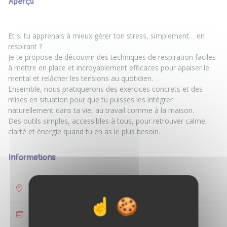
Aperçu
Et si tu apprenais à mieux gérer ton stress, simplement… en
respirant ?
Je te propose de découvrir des techniques de respiration faciles
à mettre en place et incroyablement efficaces pour apaiser le
mental et relâcher les tensions au quotidien.
Ensemble, nous pratiquerons des exercices concrets et des
mises en situation pour que tu puisses les intégrer
naturellement dans ta vie, au travail comme à la maison.
Des outils simples, accessibles à tous, pour retrouver calme,
Informations
Avignon
35 €