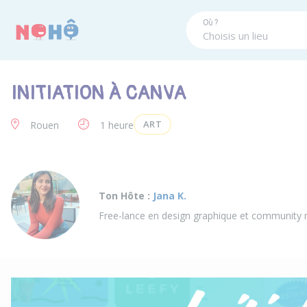
Panneau de gestion des cookies
Où ?
INITIATION À CANVA
ART
Rouen
1 heure
Ton Hôte :
Jana K.
Free-lance en design graphique et community ma