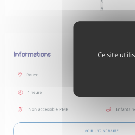
3
4
Informations
Ce site util
Rouen
35 €
1 heure
1 personn
Non accessible PMR
Enfants n
VOIR L'ITINÉRAIRE