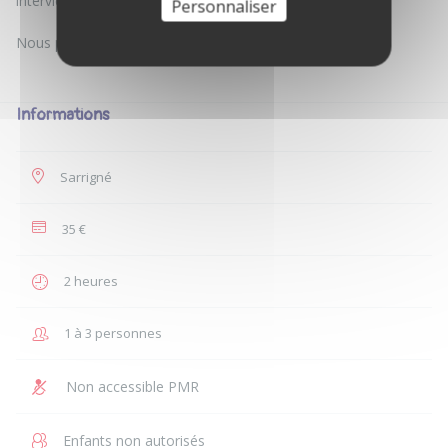
interviewer.
Personnaliser
Nous passerons un moment convivial et enrichissant.
Informations
Sarrigné
35 €
2 heures
1 à 3 personnes
Non accessible PMR
Enfants non autorisés