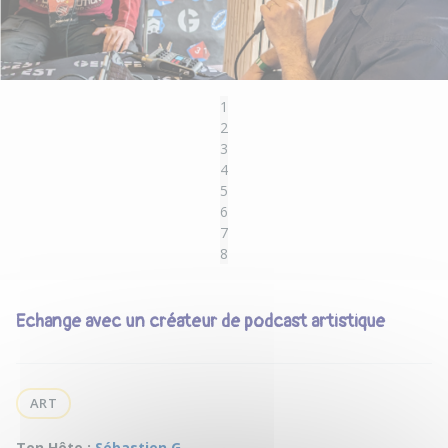
1
2
3
4
5
6
7
8
Echange avec un créateur de podcast artistique
ART
Ton Hôte :
Sébastien G.