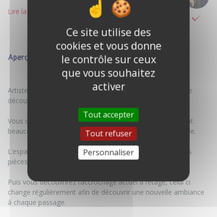
Lire la suite
Ce site utilise des
cookies et vous donne
le contrôle sur ceux
Aperçu
que vous souhaitez
activer
Artiste peintre, je vous ouvre mon atelier afin de vous faire
découvrir mon univers.
Tout accepter
Vous découvrirez une grande partie de mes créations, dont
beaucoup sont inspirées de mes voyages autour du monde.
Tout refuser
L’espace de création est souvent occupé, vous y verrez les
Personnaliser
pièces en cours de réalisation.
Puis vous découvrirez l’accrochage actuel à l’étage, celui ci
change régulièrement afin de découvrir une nouvelle ambiance