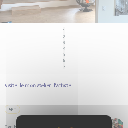
1
2
3
4
5
6
7
Visite de mon atelier d'artiste
ART
Ton Hôte :
HOMEK R.