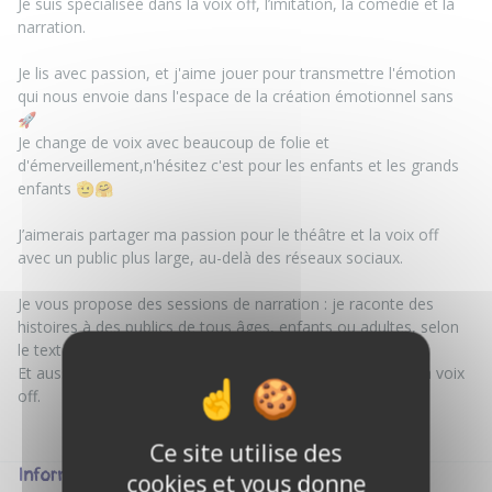
Je suis spécialisée dans la voix off, l’imitation, la comédie et la
narration.
Je lis avec passion, et j'aime jouer pour transmettre l'émotion
qui nous envoie dans l'espace de la création émotionnel sans
🚀
Je change de voix avec beaucoup de folie et
d'émerveillement,n'hésitez c'est pour les enfants et les grands
enfants 🫡🤗
J’aimerais partager ma passion pour le théâtre et la voix off
avec un public plus large, au-delà des réseaux sociaux.
Je vous propose des sessions de narration : je raconte des
histoires à des publics de tous âges, enfants ou adultes, selon
le texte.
Et aussi de vous parler de ma passion pour le théâtre et la voix
off.
Ce site utilise des
Informations
cookies et vous donne