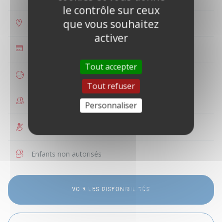
le contrôle sur ceux
que vous souhaitez
Créteil
activer
35 €
Tout accepter
1 heure
Tout refuser
1 personne
Personnaliser
Non accessible PMR
Enfants non autorisés
VOIR LES DISPONIBILITÉS