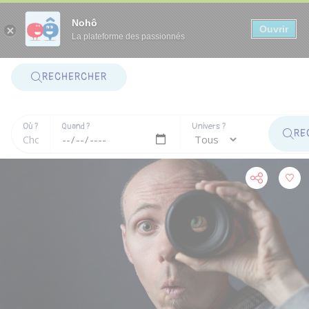
Panneau de gestion des cookies
Nohô
Ouvrir
La plateforme des passionnés
RECHERCHER
Où ?
Quand ?
Univers ?
RE