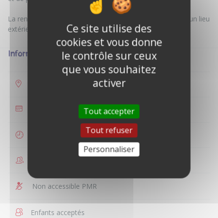
La rencontre pourra s'organiser à votre domicile ou dans un lieu
Ce site utilise des
cookies et vous donne
le contrôle sur ceux
Informations
que vous souhaitez
activer
Fontaine-Notre-Dame
35 €
Tout accepter
Tout refuser
1 heure
Personnaliser
1 à 3 personnes
Non accessible PMR
Enfants acceptés