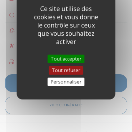
Ce site utilise des
1 heure
cookies et vous donne
le contrôle sur ceux
1 personne
que vous souhaitez
activer
Non accessible PMR
Tout accepter
Enfants non autorisés
Tout refuser
Personnaliser
VOIR LES DISPONIBILITÉS
VOIR L'ITINÉRAIRE