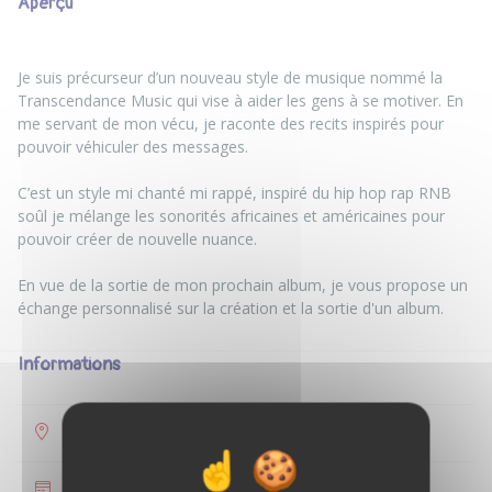
Aperçu
Je suis précurseur d’un nouveau style de musique nommé la
Transcendance Music qui vise à aider les gens à se motiver. En
me servant de mon vécu, je raconte des recits inspirés pour
pouvoir véhiculer des messages.
C’est un style mi chanté mi rappé, inspiré du hip hop rap RNB
soûl je mélange les sonorités africaines et américaines pour
pouvoir créer de nouvelle nuance.
En vue de la sortie de mon prochain album, je vous propose un
Informations
L'Île-Saint-Denis
35 €