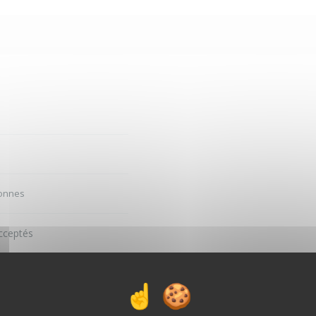
sonnes
cceptés