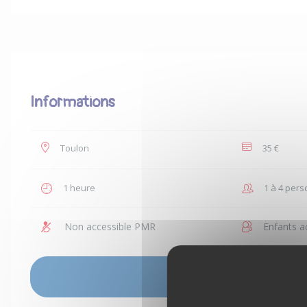
Informations
Toulon
35 €
1 heure
1 à 4 per
Non accessible PMR
Enfants a
VOIR LES DISPONIBILITÉS