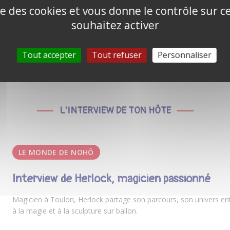
ise des cookies et vous donne le contrôle sur 
souhaitez activer
Tout accepter
Tout refuser
Personnaliser
L'INTERVIEW DE TON HÔTE
LE MONDE DE NOHÔ
Interview de Herlock, magicien passionné
Magicien à Toulon, Herlock partage son parcours, son univers ent
à la magie et à la sculpture sur ballon.