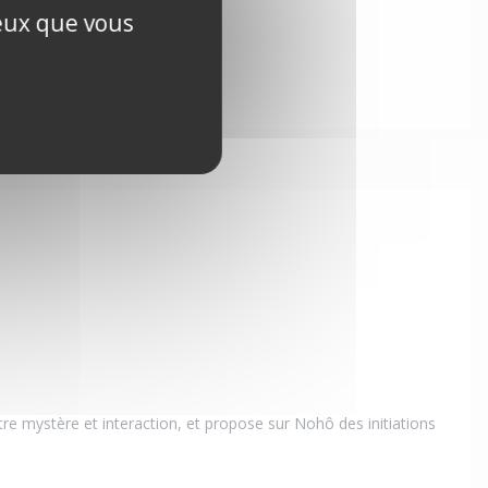
ceux que vous
re mystère et interaction, et propose sur Nohô des initiations