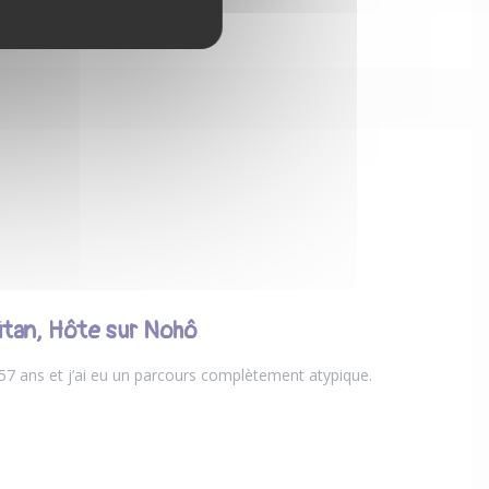
Gitan, Hôte sur Nohô
 57 ans et j’ai eu un parcours complètement atypique.