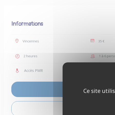
Informations
Vincennes
35 €
2 heures
1 à 6 per
Accès PMR
Enfants a
Ce site util
VOIR LES DISPONIBILITÉS
VOIR L'ITINÉRAIRE