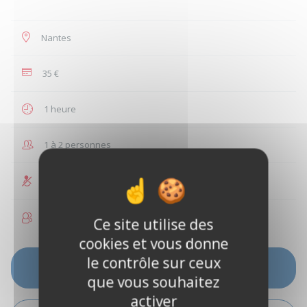
Nantes
35 €
1 heure
1 à 2 personnes
Non accessible PMR
Enfants non autorisés
Ce site utilise des
cookies et vous donne
le contrôle sur ceux
VOIR LES DISPONIBILITÉS
que vous souhaitez
activer