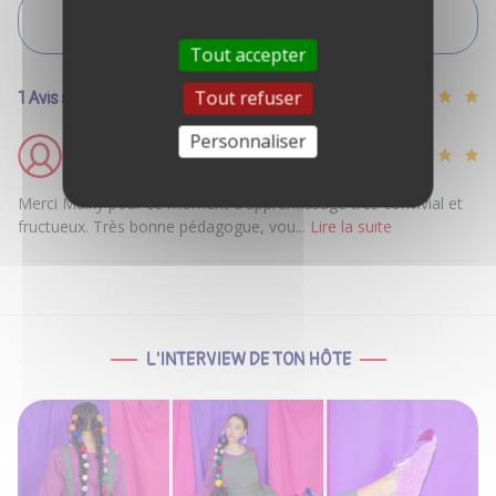
VOIR L'ITINÉRAIRE
Tout accepter
Tout refuser
1 Avis sur cette annonce
Personnaliser
Françoise F
Lundi 27 Avril 2026 12h26
Merci Maiky pour ce moment d'apprentissage très convivial et
fructueux. Très bonne pédagogue, vou...
Lire la suite
L'INTERVIEW DE TON HÔTE