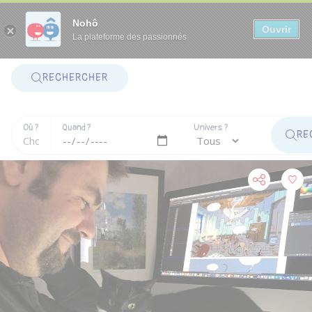
Panneau de gestion des cookies
Nohô
Ouvrir
La plateforme des passionnés
RECHERCHER
Où ?
Quand ?
Univers ?
RE