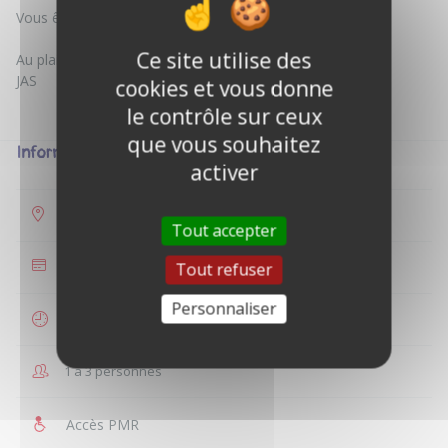
Vous êtes plutôt thé, café, chocolat ?
Ce site utilise des
Au plaisir de vous rencontrer.
JAS
cookies et vous donne
le contrôle sur ceux
que vous souhaitez
Informations
activer
Selles-sur-Cher
Tout accepter
35 €
Tout refuser
Personnaliser
1 heure
1 à 3 personnes
Accès PMR