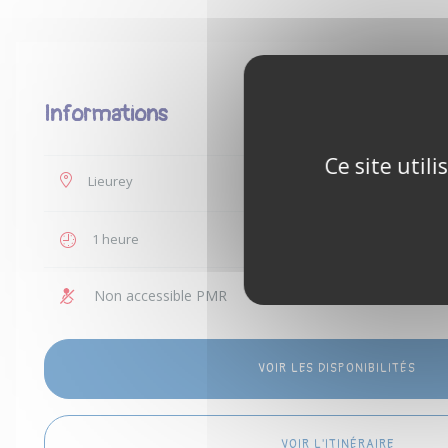
Informations
Ce site util
Lieurey
35 €
1 heure
1 personn
Non accessible PMR
Enfants a
VOIR LES DISPONIBILITÉS
VOIR L'ITINÉRAIRE