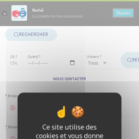
Panneau de gestion des cookies
Nohô
Ouvrir
La plateforme des passionnés
RECHERCHER
Où ?
Quand ?
Univers ?
RE
NOUS CONTACTER
*
Prénom
Ce site utilise des
*
Nom
cookies et vous donne