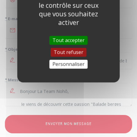
le contrôle sur ceux
que vous souhaitez
*
E-mail
activer
Tout accepter
*
Objet
Tout refuser
Personnaliser
*
Message
ENVOYER MON MESSAGE