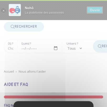
Panneau de gestion des cookies
Nohô
Ouvrir
La plateforme des passionnés
RECHERCHER
Où ?
Quand ?
Univers ?
RE
Accueil
›
Nous allons t'aider
AIDE ET FAQ
FAQ Nomades