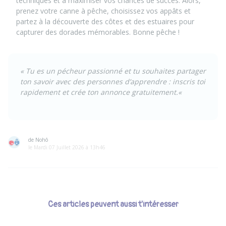
techniques et à maximiser vos chances de succès. Alors,
prenez votre canne à pêche, choisissez vos appâts et
partez à la découverte des côtes et des estuaires pour
capturer des dorades mémorables. Bonne pêche !
« Tu es un pécheur passionné et tu souhaites partager
ton savoir avec des personnes d’apprendre :
inscris toi
rapidement et crée ton annonce gratuitement.
«
de Nohô
le Mardi 07 Juillet 2026 à 13h46
Ces articles peuvent aussi t'intéresser