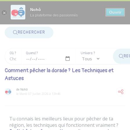
Panneau de gestion des cookies
Nohô
Ouvrir
La plateforme des passionnés
RECHERCHER
Où ?
Quand ?
Univers ?
RE
Comment pêcher la dorade ? Les Techniques et
Astuces
de Nohô
le Mardi 07 Juillet 2026 à 13h46
Tu connais les meilleurs lieux pour pêcher de ta
région, les techniques qui fonctionnent vraiment ?