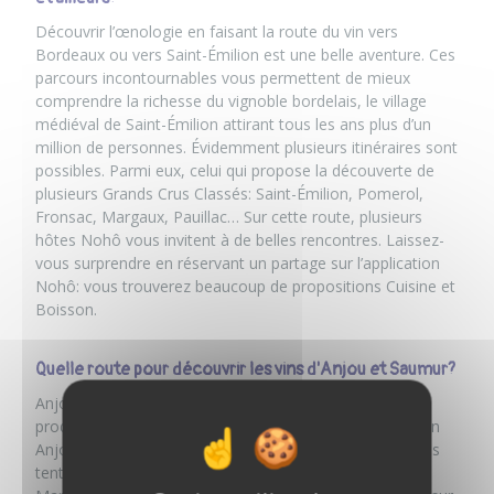
Découvrir l’œnologie en faisant la route du vin vers
Bordeaux ou vers Saint-Émilion est une belle aventure. Ces
parcours incontournables vous permettent de mieux
comprendre la richesse du vignoble bordelais, le village
médiéval de Saint-Émilion attirant tous les ans plus d’un
million de personnes. Évidemment
plusieurs itinéraires
sont
possibles. Parmi eux, celui qui propose la découverte de
plusieurs Grands Crus Classés: Saint-Émilion, Pomerol,
Fronsac, Margaux, Pauillac… Sur cette route, plusieurs
hôtes Nohô vous invitent à de belles rencontres. Laissez-
vous surprendre en réservant un partage sur l’application
Nohô: vous trouverez beaucoup de propositions
Cuisine et
Boisson
.
Quelle route pour découvrir les vins d'Anjou et Saumur?
Anjou, Saumur, Sancerre, Touraine ou Muscadet, les
producteurs sont nombreux dans la vallée de la Loire. En
Anjou, il y a aussi plusieurs nouveaux venus. Si vous êtes
tenté par une visite, commencez par faire escale au