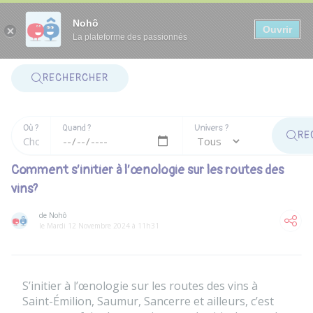
Panneau de gestion des cookies
Nohô
Ouvrir
La plateforme des passionnés
RECHERCHER
Où ?
Quand ?
Univers ?
RE
Comment s’initier à l’œnologie sur les routes des
vins?
de Nohô
le Mardi 12 Novembre 2024 à 11h31
S’initier à l’œnologie sur les routes des vins à
Saint-Émilion, Saumur, Sancerre et ailleurs, c’est