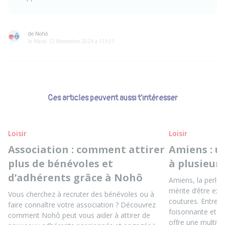
de Nohô
le Mardi 12 Novembre 2024 à 11h31
Ces articles peuvent aussi t'intéresser
Loisir
Loisir
Association : comment attirer
Amiens : un
plus de bénévoles et
à plusieurs
d’adhérents grâce à Nohô
Amiens, la perle d
mérite d’être exp
Vous cherchez à recruter des bénévoles ou à
coutures. Entre p
faire connaître votre association ? Découvrez
foisonnante et es
comment Nohô peut vous aider à attirer de
offre une multitu