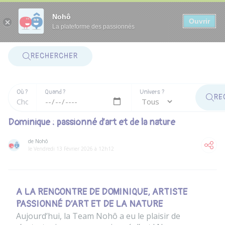
Panneau de gestion des cookies
Nohô
Ouvrir
La plateforme des passionnés
RECHERCHER
Où ?
Quand ?
Univers ?
RE
Dominique : passionné d’art et de la nature
de Nohô
le Vendredi 13 Février 2026 à 12h12
A LA RENCONTRE DE DOMINIQUE, ARTISTE
PASSIONNÉ D’ART ET DE LA NATURE
Aujourd’hui, la Team Nohô a eu le plaisir de