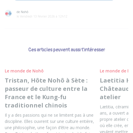
de Nohô
le Vendredi 13 Février 2026 à 12h12
Ces articles peuvent aussi t'intéresser
Le monde de Nohô
Le monde de N
Tristan, Hôte Nohô à Sète :
Laetitia H
passeur de culture entre la
Châteaudu
France et le Kung-fu
atelier
traditionnel chinois
Lætitia, céramis
ans, a ouvert au
Il y a des passions qui ne se limitent pas à une
propre atelier d
discipline. Elles ouvrent sur une culture entière,
où elle crée, ens
une philosophie, une façon d’être au monde.
veulent mettre le