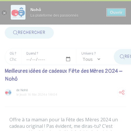
Panneau de gestion des cookies
Nohô
Ouvrir
La plateforme des passionnés
RECHERCHER
Où ?
Quand ?
Univers ?
RE
Meilleures idées de cadeaux Fête des Mères 2024 –
Nohô
de Nohô
le Jeudi 16 Mai 2024 à 14h54
Offre à ta maman pour la Fête des Mères 2024 un
cadeau original ! Pas évident, me diras-tu? C’est