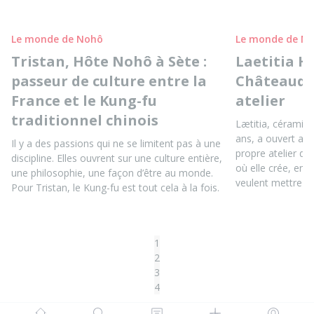
Le monde de Nohô
Le monde de N
Tristan, Hôte Nohô à Sète :
Laetitia H
passeur de culture entre la
Châteaudu
France et le Kung-fu
atelier
traditionnel chinois
Lætitia, céramis
ans, a ouvert au
Il y a des passions qui ne se limitent pas à une
propre atelier d
discipline. Elles ouvrent sur une culture entière,
où elle crée, ens
une philosophie, une façon d’être au monde.
veulent mettre le
Pour Tristan, le Kung-fu est tout cela à la fois.
1
2
3
4